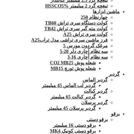
تیغچه گرد 2.5 میلیمتر کبالتدار
تیغچه گرد 2 میلیمتر HSSCO5%
ماشین ابزارها
چهارنظام 250
کولت دستگاه سری تراش TB60
کولت مته گیر سری تراش TB42
کولت سری تراش A25
فرز ماشین سری تراشی مدل ترابA25
مرغک گردون مورس 5
سه نظام آچاری دلر 20-5
سه نظام آچاری 16-3
شعله پوش CO2 MB25
شعله پوش تورچ MB15
گردبر
گردبر الماس
گردبر لب الماس 45 میلیمتر
گردبر کبالت
گردبر کبالت 65 میلیمتر
گردبر پرسلان
گردبر پرسلان 45 میلیمتر
برقو
برقو دستی
برقو دستی 16 میلیمتر
برقو دستی کونیک MK4