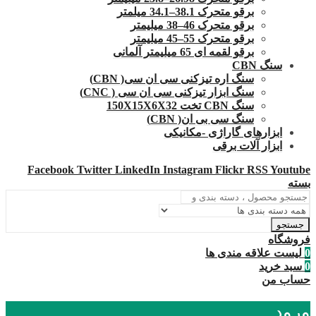
برقو متحرک 38.1–34.1 میلمتر
برقو متحرک 46–38 میلیمتر
برقو متحرک 55–45 میلیمتر
برقو لقمه ای 65 میلیمتر آلمانی
سنگ CBN
سنگ اره تیزکنی سی ان سی( CBN)
سنگ ابزار تیزکنی سی ان سی ( CNC)
سنگ CBN تخت 150X15X6X32
سنگ سی بی ان( CBN)
ابزارهای گاراژی -مکانیکی
ابزار آلات برقی
Facebook
Twitter
LinkedIn
Instagram
Flickr
RSS
Youtube
بسته
جستجو
فروشگاه
0
لیست علاقه مندی ها
0
سبد خرید
حساب من
ورود