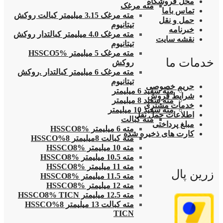
محل فروشگاه
مته مرغک
تماس باما
مته مرغک 3.15 میلیمتر کبالت روکش
حمل و نقل
تیتانیوم
خبرنامه
مته مرغک 4.0 میلیمتر کبالتدار روکش
نقشه سایت
تیتانیوم
مته مرغک 5 میلیمتر HSSCO5%
خدمات ما
روکش
مته مرغک 6 میلیمتر کبالتدار .روکش
تیتانیوم
حریم خصوصی
مته سفید 6 میلیمتر
شرایط فروش
مته سفید 8 میلیمتر
خدمات مشتری
مته سفید 10 میلیمتر
اطلاعات حمل نقل
مته کبالت
مبلغ پرداختی
مته 6 میلیمتر HSSCO8%
کارت های ذخیره شده
مته کبالت 8میلیمتر 8%HSSCO
مته 10 میلیمتر HSSCO8%
مته 10.5 میلیمتر HSSCO8%
مته 11 میلیمتر HSSCO8%
زرین پال
مته 11.5 میلیمتر HSSCO8%
مته 12 میلیمتر HSSCO8%
مته 12.5 میلیمتر HSSCO8% TICN
مته کبالت 13 میلیمتر 8%HSSCO
TICN