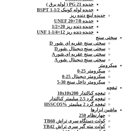
حدیده 21 PG ( لوله برق )
حدیده لوله کونیک 1/2-1 BSPT
حدیده اینچ دنده ریز
حدیده UNEF 20×7/8
حدیده دنده ریز 20×1/2
حدیده دنده ریز 12×1/4-1 UNF
سختی سنج
سختی سنج عقربه ای .شور D
سختی سنج دیجیتال .شورD
سختی سنج عقربه ای.شورA
سختی سنج دیجیتال .شورA
میکرومتر
میکرومتر 25-0
میکرومتر دیجیتال 25-0
میکرومتر داخل سنج 30-5
تیغچه
تیغچه کبالتدار 10x10x200
تیغچه گرد 2.5 میلیمتر کبالتدار
تیغچه گرد 2 میلیمتر HSSCO5%
ماشین ابزارها
چهارنظام 250
کولت دستگاه سری تراش TB60
کولت مته گیر سری تراش TB42