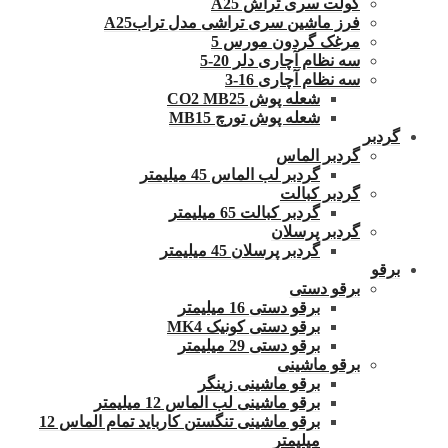
کولت سری تراش A25
فرز ماشین سری تراشی مدل ترابA25
مرغک گردون مورس 5
سه نظام آچاری دلر 20-5
سه نظام آچاری 16-3
شعله پوش CO2 MB25
شعله پوش تورچ MB15
گردبر
گردبر الماس
گردبر لب الماس 45 میلیمتر
گردبر کبالت
گردبر کبالت 65 میلیمتر
گردبر پرسلان
گردبر پرسلان 45 میلیمتر
برقو
برقو دستی
برقو دستی 16 میلیمتر
برقو دستی کونیک MK4
برقو دستی 29 میلیمتر
برقو ماشینی
برقو ماشینی زینگر
برقو ماشینی لب الماس 12 میلیمتر
برقو ماشینی تنگستن کارباید تمام الماس 12
میلیمتر