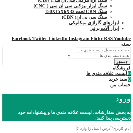
سنگ اره تیزکنی سی ان سی( CBN)
سنگ ابزار تیزکنی سی ان سی ( CNC)
سنگ CBN تخت 150X15X6X32
سنگ سی بی ان( CBN)
ابزارهای گاراژی -مکانیکی
ابزار آلات برقی
Facebook
Twitter
LinkedIn
Instagram
Flickr
RSS
Youtube
بسته
جستجو
فروشگاه
0
لیست علاقه مندی ها
0
سبد خرید
حساب من
ورود
به بخش سفارشات، لیست علاقه مندی ها و پیشنهادات خود
دسترسی پیدا کنید.