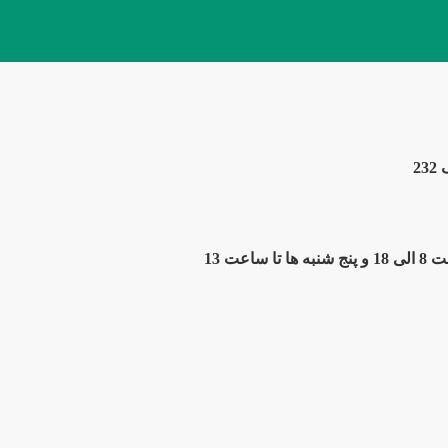
2
ت 13