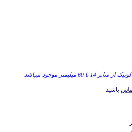
میلیمتر موجود میباشد
اس
باشید