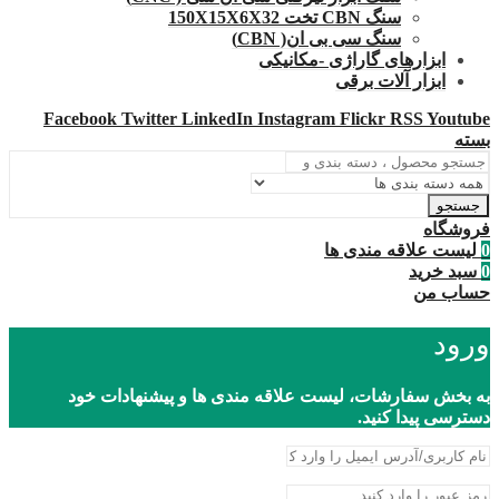
سنگ CBN تخت 150X15X6X32
سنگ سی بی ان( CBN)
ابزارهای گاراژی -مکانیکی
ابزار آلات برقی
Facebook
Twitter
LinkedIn
Instagram
Flickr
RSS
Youtube
بسته
جستجو
فروشگاه
0
لیست علاقه مندی ها
0
سبد خرید
حساب من
ورود
به بخش سفارشات، لیست علاقه مندی ها و پیشنهادات خود
دسترسی پیدا کنید.