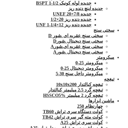
حدیده لوله کونیک 1/2-1 BSPT
حدیده اینچ دنده ریز
حدیده UNEF 20×7/8
حدیده دنده ریز 20×1/2
حدیده دنده ریز 12×1/4-1 UNF
سختی سنج
سختی سنج عقربه ای .شور D
سختی سنج دیجیتال .شورD
سختی سنج عقربه ای.شورA
سختی سنج دیجیتال .شورA
میکرومتر
میکرومتر 25-0
میکرومتر دیجیتال 25-0
میکرومتر داخل سنج 30-5
تیغچه
تیغچه کبالتدار 10x10x200
تیغچه گرد 2.5 میلیمتر کبالتدار
تیغچه گرد 2 میلیمتر HSSCO5%
ماشین ابزارها
چهارنظام 250
کولت دستگاه سری تراش TB60
کولت مته گیر سری تراش TB42
کولت سری تراش A25
فرز ماشین سری تراشی مدل ترابA25