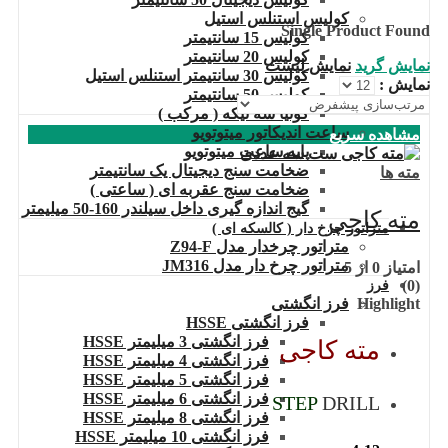
کولیس استنلس استیل
Single Product Found
کولیس 15 سانتیمتر
کولیس 20 سانتیمتر
نمایش گرید
نمایش لیست
کولیس 30 سانتیمتر استنلس استیل
نمایش :
کولیس 50 سانتیمتر
گونیا سه تیکه ( مرکب )
ساعت اندیکاتور میتوتویو
مشاهده سریع
پایه ساعت میتوتویو
ضخامت سنج دیجیتال یک سانتیمتر
مته ها
ضخامت سنج عقربه ای ( ساعتی )
گیج اندازه گیری داخل سیلندر 160-50 میلیمتر
مته کاجی
متراتور چرخ دار ( کالسکه ای )
متراتور چرخدار مدل Z94-F
متراتور چرخ دار مدل JM316
امتیاز
0
از 5
(0)
فرز
Highlight
فرز انگشتی
فرز انگشتی HSSE
فرز انگشتی 3 میلیمتر HSSE
مته کاجی
فرز انگشتی 4 میلیمتر HSSE
فرز انگشتی 5 میلیمتر HSSE
فرز انگشتی 6 میلیمتر HSSE
STEP
DRILL
فرز انگشتی 8 میلیمتر HSSE
فرز انگشتی 10 میلیمتر HSSE