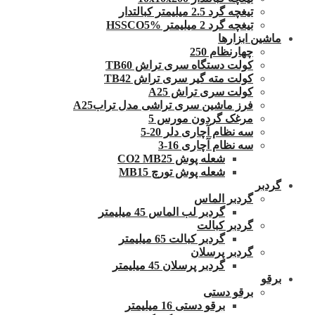
تیغچه گرد 2.5 میلیمتر کبالتدار
تیغچه گرد 2 میلیمتر HSSCO5%
ماشین ابزارها
چهارنظام 250
کولت دستگاه سری تراش TB60
کولت مته گیر سری تراش TB42
کولت سری تراش A25
فرز ماشین سری تراشی مدل ترابA25
مرغک گردون مورس 5
سه نظام آچاری دلر 20-5
سه نظام آچاری 16-3
شعله پوش CO2 MB25
شعله پوش تورچ MB15
گردبر
گردبر الماس
گردبر لب الماس 45 میلیمتر
گردبر کبالت
گردبر کبالت 65 میلیمتر
گردبر پرسلان
گردبر پرسلان 45 میلیمتر
برقو
برقو دستی
برقو دستی 16 میلیمتر