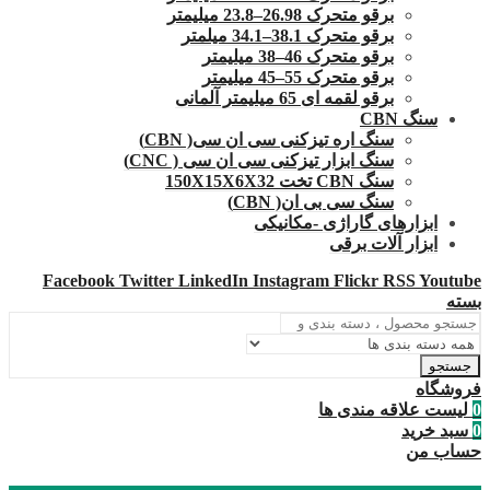
برقو متحرک 26.98–23.8 میلیمتر
برقو متحرک 38.1–34.1 میلمتر
برقو متحرک 46–38 میلیمتر
برقو متحرک 55–45 میلیمتر
برقو لقمه ای 65 میلیمتر آلمانی
سنگ CBN
سنگ اره تیزکنی سی ان سی( CBN)
سنگ ابزار تیزکنی سی ان سی ( CNC)
سنگ CBN تخت 150X15X6X32
سنگ سی بی ان( CBN)
ابزارهای گاراژی -مکانیکی
ابزار آلات برقی
Facebook
Twitter
LinkedIn
Instagram
Flickr
RSS
Youtube
بسته
جستجو
فروشگاه
0
لیست علاقه مندی ها
0
سبد خرید
حساب من