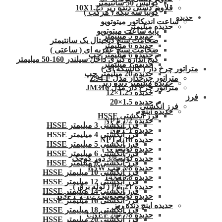
کولیس 50 سانتیمتر
قلاویز دستی دنده ریز 10X1.25
گونیا سه تیکه ( مرکب )
حدیده
ساعت اندیکاتور میتوتویو
حدیده میلیمتر
پایه ساعت میتوتویو
حدیده 5 میلیمتر
ضخامت سنج دیجیتال یک سانتیمتر
حدیده 6 میلیمتر
ضخامت سنج عقربه ای ( ساعتی )
حدیده 6 میلیمتر چپ
گیج اندازه گیری داخل سیلندر 160-50 میلیمتر
حدیده 1 میلیمتر
متراتور چرخ دار ( کالسکه ای )
حدیده 20 میلیمتر چپ
متراتور چرخدار مدل Z94-F
حدیده میلیمتر دنده ریز
متراتور چرخ دار مدل JM316
حدیده 1.25×12
فرز
حدیده 1.5×20
فرز انگشتی
حدیده اینچ
فرز انگشتی HSSE
حدیده 1/2 NPT
فرز انگشتی 3 میلیمتر HSSE
حدیده NPT 1
فرز انگشتی 4 میلیمتر HSSE
حدیده 1/16 NPT
فرز انگشتی 5 میلیمتر HSSE
حدیده لوله ( G )
فرز انگشتی 6 میلیمتر HSSE
حدیده لوله 3/8 دور کوچک
فرز انگشتی 8 میلیمتر HSSE
حدیده 3/8 چپ BSW
فرز انگشتی 10 میلیمتر HSSE
حدیده 14X19.8
فرز انگشتی 12 میلیمتر HSSE
حدیده 21 PG ( لوله برق )
فرز انگشتی 14 میلیمتر HSSE
حدیده لوله کونیک 1/2-1 BSPT
فرز انگشتی 16 میلیمتر HSSE
حدیده اینچ دنده ریز
فرز انگشتی 18 میلیمتر HSSE
حدیده UNEF 20×7/8
فرز انگشتی 20 میلیمتر HSSE