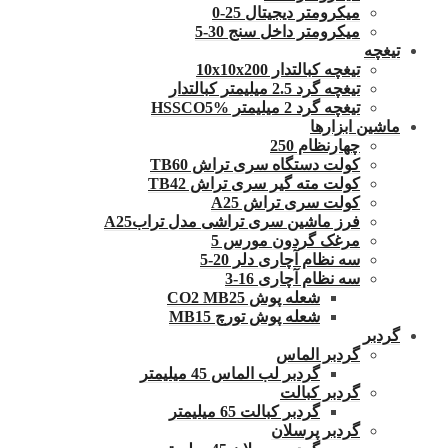
میکرومتر دیجیتال 25-0
میکرومتر داخل سنج 30-5
تیغچه
تیغچه کبالتدار 10x10x200
تیغچه گرد 2.5 میلیمتر کبالتدار
تیغچه گرد 2 میلیمتر HSSCO5%
ماشین ابزارها
چهارنظام 250
کولت دستگاه سری تراش TB60
کولت مته گیر سری تراش TB42
کولت سری تراش A25
فرز ماشین سری تراشی مدل ترابA25
مرغک گردون مورس 5
سه نظام آچاری دلر 20-5
سه نظام آچاری 16-3
شعله پوش CO2 MB25
شعله پوش تورچ MB15
گردبر
گردبر الماس
گردبر لب الماس 45 میلیمتر
گردبر کبالت
گردبر کبالت 65 میلیمتر
گردبر پرسلان