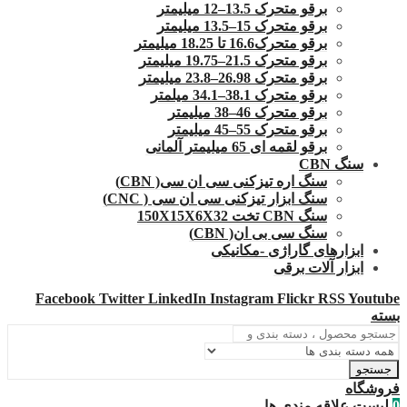
برقو متحرک 13.5–12 میلیمتر
برقو متحرک 15–13.5 میلیمتر
برقو متحرک16.6 تا 18.25 میلیمتر
برقو متحرک 21.5–19.75 میلیمتر
برقو متحرک 26.98–23.8 میلیمتر
برقو متحرک 38.1–34.1 میلمتر
برقو متحرک 46–38 میلیمتر
برقو متحرک 55–45 میلیمتر
برقو لقمه ای 65 میلیمتر آلمانی
سنگ CBN
سنگ اره تیزکنی سی ان سی( CBN)
سنگ ابزار تیزکنی سی ان سی ( CNC)
سنگ CBN تخت 150X15X6X32
سنگ سی بی ان( CBN)
ابزارهای گاراژی -مکانیکی
ابزار آلات برقی
Facebook
Twitter
LinkedIn
Instagram
Flickr
RSS
Youtube
بسته
جستجو
فروشگاه
0
لیست علاقه مندی ها