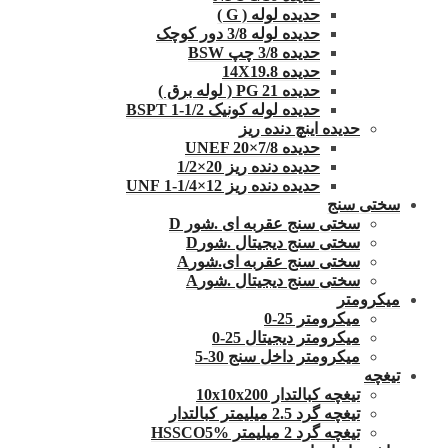
حدیده لوله ( G )
حدیده لوله 3/8 دور کوچک
حدیده 3/8 چپ BSW
حدیده 14X19.8
حدیده 21 PG ( لوله برق )
حدیده لوله کونیک 1/2-1 BSPT
حدیده اینچ دنده ریز
حدیده UNEF 20×7/8
حدیده دنده ریز 20×1/2
حدیده دنده ریز 12×1/4-1 UNF
سختی سنج
سختی سنج عقربه ای .شور D
سختی سنج دیجیتال .شورD
سختی سنج عقربه ای.شورA
سختی سنج دیجیتال .شورA
میکرومتر
میکرومتر 25-0
میکرومتر دیجیتال 25-0
میکرومتر داخل سنج 30-5
تیغچه
تیغچه کبالتدار 10x10x200
تیغچه گرد 2.5 میلیمتر کبالتدار
تیغچه گرد 2 میلیمتر HSSCO5%