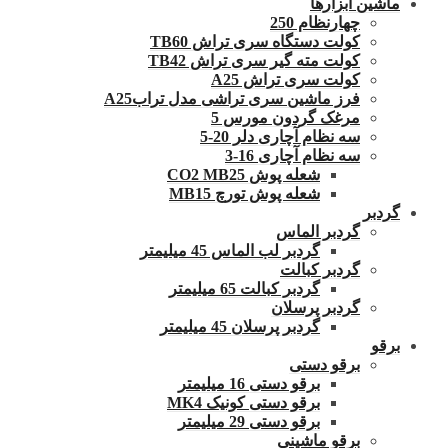
ماشین ابزارها
چهارنظام 250
کولت دستگاه سری تراش TB60
کولت مته گیر سری تراش TB42
کولت سری تراش A25
فرز ماشین سری تراشی مدل ترابA25
مرغک گردون مورس 5
سه نظام آچاری دلر 20-5
سه نظام آچاری 16-3
شعله پوش CO2 MB25
شعله پوش تورچ MB15
گردبر
گردبر الماس
گردبر لب الماس 45 میلیمتر
گردبر کبالت
گردبر کبالت 65 میلیمتر
گردبر پرسلان
گردبر پرسلان 45 میلیمتر
برقو
برقو دستی
برقو دستی 16 میلیمتر
برقو دستی کونیک MK4
برقو دستی 29 میلیمتر
برقو ماشینی