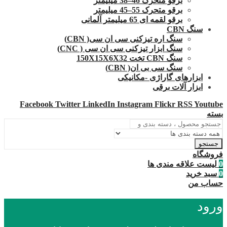
برقو متحرک 46–38 میلیمتر
برقو متحرک 55–45 میلیمتر
برقو لقمه ای 65 میلیمتر آلمانی
سنگ CBN
سنگ اره تیزکنی سی ان سی( CBN)
سنگ ابزار تیزکنی سی ان سی ( CNC)
سنگ CBN تخت 150X15X6X32
سنگ سی بی ان( CBN)
ابزارهای گاراژی -مکانیکی
ابزار آلات برقی
Facebook
Twitter
LinkedIn
Instagram
Flickr
RSS
Youtube
بسته
جستجو
فروشگاه
0
لیست علاقه مندی ها
0
سبد خرید
حساب من
ورود