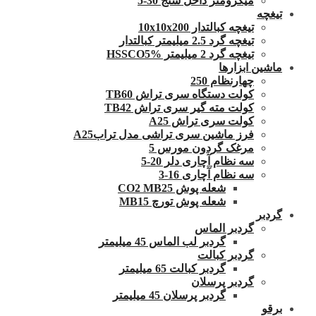
میکرومتر داخل سنج 30-5
تیغچه
تیغچه کبالتدار 10x10x200
تیغچه گرد 2.5 میلیمتر کبالتدار
تیغچه گرد 2 میلیمتر HSSCO5%
ماشین ابزارها
چهارنظام 250
کولت دستگاه سری تراش TB60
کولت مته گیر سری تراش TB42
کولت سری تراش A25
فرز ماشین سری تراشی مدل ترابA25
مرغک گردون مورس 5
سه نظام آچاری دلر 20-5
سه نظام آچاری 16-3
شعله پوش CO2 MB25
شعله پوش تورچ MB15
گردبر
گردبر الماس
گردبر لب الماس 45 میلیمتر
گردبر کبالت
گردبر کبالت 65 میلیمتر
گردبر پرسلان
گردبر پرسلان 45 میلیمتر
برقو