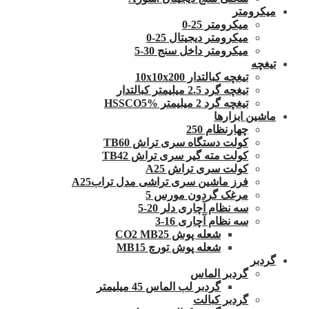
میکرومتر
میکرومتر 25-0
میکرومتر دیجیتال 25-0
میکرومتر داخل سنج 30-5
تیغچه
تیغچه کبالتدار 10x10x200
تیغچه گرد 2.5 میلیمتر کبالتدار
تیغچه گرد 2 میلیمتر HSSCO5%
ماشین ابزارها
چهارنظام 250
کولت دستگاه سری تراش TB60
کولت مته گیر سری تراش TB42
کولت سری تراش A25
فرز ماشین سری تراشی مدل ترابA25
مرغک گردون مورس 5
سه نظام آچاری دلر 20-5
سه نظام آچاری 16-3
شعله پوش CO2 MB25
شعله پوش تورچ MB15
گردبر
گردبر الماس
گردبر لب الماس 45 میلیمتر
گردبر کبالت