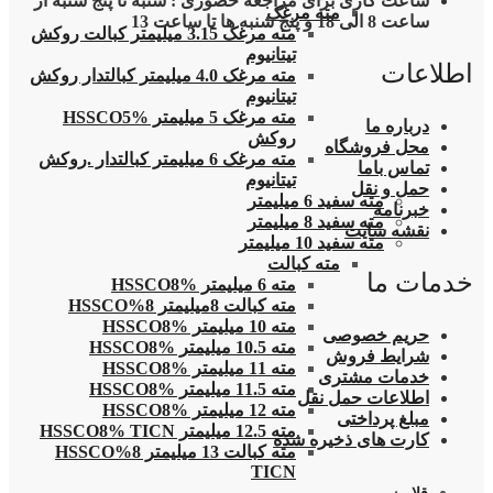
ساعت کاری برای مراجعه حضوری : شنبه تا پنج شنبه از
مته مرغک
ساعت 8 الی 18 و پنج شنبه ها تا ساعت 13
مته مرغک 3.15 میلیمتر کبالت روکش
تیتانیوم
اطلاعات
مته مرغک 4.0 میلیمتر کبالتدار روکش
تیتانیوم
مته مرغک 5 میلیمتر HSSCO5%
درباره ما
روکش
محل فروشگاه
مته مرغک 6 میلیمتر کبالتدار .روکش
تماس باما
تیتانیوم
حمل و نقل
مته سفید 6 میلیمتر
خبرنامه
مته سفید 8 میلیمتر
نقشه سایت
مته سفید 10 میلیمتر
مته کبالت
خدمات ما
مته 6 میلیمتر HSSCO8%
مته کبالت 8میلیمتر 8%HSSCO
مته 10 میلیمتر HSSCO8%
حریم خصوصی
مته 10.5 میلیمتر HSSCO8%
شرایط فروش
مته 11 میلیمتر HSSCO8%
خدمات مشتری
مته 11.5 میلیمتر HSSCO8%
اطلاعات حمل نقل
مته 12 میلیمتر HSSCO8%
مبلغ پرداختی
مته 12.5 میلیمتر HSSCO8% TICN
کارت های ذخیره شده
مته کبالت 13 میلیمتر 8%HSSCO
TICN