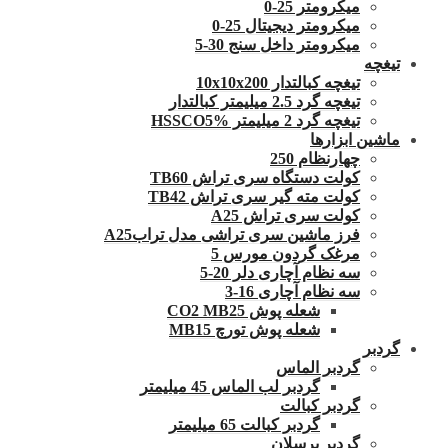
میکرومتر 25-0
میکرومتر دیجیتال 25-0
میکرومتر داخل سنج 30-5
تیغچه
تیغچه کبالتدار 10x10x200
تیغچه گرد 2.5 میلیمتر کبالتدار
تیغچه گرد 2 میلیمتر HSSCO5%
ماشین ابزارها
چهارنظام 250
کولت دستگاه سری تراش TB60
کولت مته گیر سری تراش TB42
کولت سری تراش A25
فرز ماشین سری تراشی مدل ترابA25
مرغک گردون مورس 5
سه نظام آچاری دلر 20-5
سه نظام آچاری 16-3
شعله پوش CO2 MB25
شعله پوش تورچ MB15
گردبر
گردبر الماس
گردبر لب الماس 45 میلیمتر
گردبر کبالت
گردبر کبالت 65 میلیمتر
گردبر پرسلان