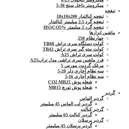
میکرومتر داخل سنج 30-5
تیغچه
تیغچه کبالتدار 10x10x200
تیغچه گرد 2.5 میلیمتر کبالتدار
تیغچه گرد 2 میلیمتر HSSCO5%
ماشین ابزارها
چهارنظام 250
کولت دستگاه سری تراش TB60
کولت مته گیر سری تراش TB42
کولت سری تراش A25
فرز ماشین سری تراشی مدل ترابA25
مرغک گردون مورس 5
سه نظام آچاری دلر 20-5
سه نظام آچاری 16-3
شعله پوش CO2 MB25
شعله پوش تورچ MB15
گردبر
گردبر الماس
گردبر لب الماس 45 میلیمتر
گردبر کبالت
گردبر کبالت 65 میلیمتر
گردبر پرسلان
گردبر پرسلان 45 میلیمتر