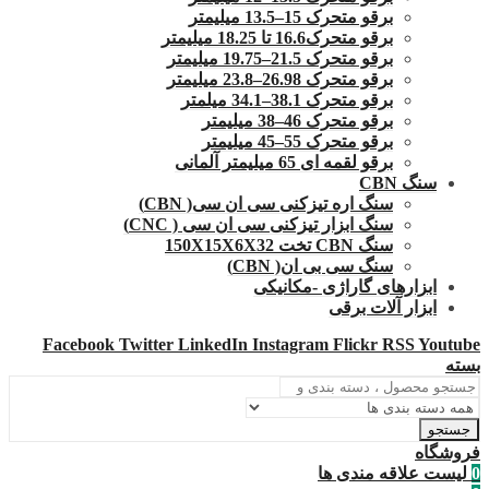
برقو متحرک 15–13.5 میلیمتر
برقو متحرک16.6 تا 18.25 میلیمتر
برقو متحرک 21.5–19.75 میلیمتر
برقو متحرک 26.98–23.8 میلیمتر
برقو متحرک 38.1–34.1 میلمتر
برقو متحرک 46–38 میلیمتر
برقو متحرک 55–45 میلیمتر
برقو لقمه ای 65 میلیمتر آلمانی
سنگ CBN
سنگ اره تیزکنی سی ان سی( CBN)
سنگ ابزار تیزکنی سی ان سی ( CNC)
سنگ CBN تخت 150X15X6X32
سنگ سی بی ان( CBN)
ابزارهای گاراژی -مکانیکی
ابزار آلات برقی
Facebook
Twitter
LinkedIn
Instagram
Flickr
RSS
Youtube
بسته
جستجو
فروشگاه
0
لیست علاقه مندی ها