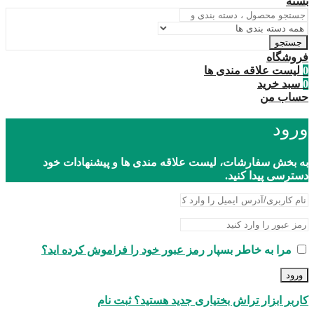
بسته
جستجو
فروشگاه
0
لیست علاقه مندی ها
0
سبد خرید
حساب من
ورود
به بخش سفارشات، لیست علاقه مندی ها و پیشنهادات خود
دسترسی پیدا کنید.
مرا به خاطر بسپار
رمز عبور خود را فراموش کرده اید؟
ورود
کاربر ابزار تراش بختیاری جدید هستید؟ ثبت نام