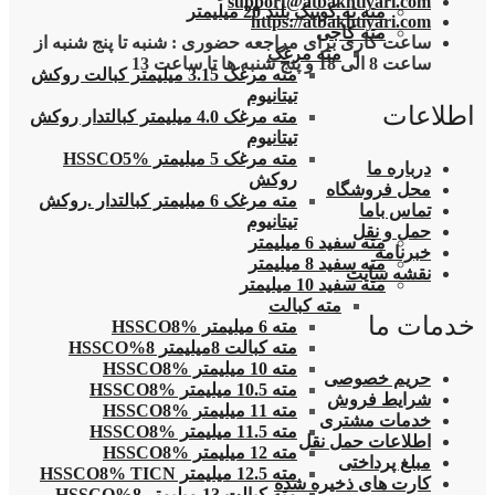
support@atbakhtiyari.com
مته ته کونیک بلند 20 میلیمتر
https://atbakhtiyari.com
مته کاجی
ساعت کاری برای مراجعه حضوری : شنبه تا پنج شنبه از
مته مرغک
ساعت 8 الی 18 و پنج شنبه ها تا ساعت 13
مته مرغک 3.15 میلیمتر کبالت روکش
تیتانیوم
اطلاعات
مته مرغک 4.0 میلیمتر کبالتدار روکش
تیتانیوم
مته مرغک 5 میلیمتر HSSCO5%
درباره ما
روکش
محل فروشگاه
مته مرغک 6 میلیمتر کبالتدار .روکش
تماس باما
تیتانیوم
حمل و نقل
مته سفید 6 میلیمتر
خبرنامه
مته سفید 8 میلیمتر
نقشه سایت
مته سفید 10 میلیمتر
مته کبالت
خدمات ما
مته 6 میلیمتر HSSCO8%
مته کبالت 8میلیمتر 8%HSSCO
مته 10 میلیمتر HSSCO8%
حریم خصوصی
مته 10.5 میلیمتر HSSCO8%
شرایط فروش
مته 11 میلیمتر HSSCO8%
خدمات مشتری
مته 11.5 میلیمتر HSSCO8%
اطلاعات حمل نقل
مته 12 میلیمتر HSSCO8%
مبلغ پرداختی
مته 12.5 میلیمتر HSSCO8% TICN
کارت های ذخیره شده
مته کبالت 13 میلیمتر 8%HSSCO