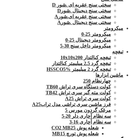
سختی سنج عقربه ای .شور D
سختی سنج دیجیتال .شورD
سختی سنج عقربه ای.شورA
سختی سنج دیجیتال .شورA
میکرومتر
میکرومتر 25-0
میکرومتر دیجیتال 25-0
میکرومتر داخل سنج 30-5
تیغچه
تیغچه کبالتدار 10x10x200
تیغچه گرد 2.5 میلیمتر کبالتدار
تیغچه گرد 2 میلیمتر HSSCO5%
ماشین ابزارها
چهارنظام 250
کولت دستگاه سری تراش TB60
کولت مته گیر سری تراش TB42
کولت سری تراش A25
فرز ماشین سری تراشی مدل ترابA25
مرغک گردون مورس 5
سه نظام آچاری دلر 20-5
سه نظام آچاری 16-3
شعله پوش CO2 MB25
شعله پوش تورچ MB15