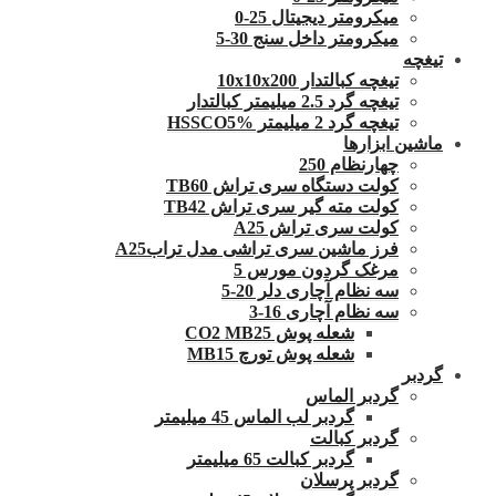
میکرومتر دیجیتال 25-0
میکرومتر داخل سنج 30-5
تیغچه
تیغچه کبالتدار 10x10x200
تیغچه گرد 2.5 میلیمتر کبالتدار
تیغچه گرد 2 میلیمتر HSSCO5%
ماشین ابزارها
چهارنظام 250
کولت دستگاه سری تراش TB60
کولت مته گیر سری تراش TB42
کولت سری تراش A25
فرز ماشین سری تراشی مدل ترابA25
مرغک گردون مورس 5
سه نظام آچاری دلر 20-5
سه نظام آچاری 16-3
شعله پوش CO2 MB25
شعله پوش تورچ MB15
گردبر
گردبر الماس
گردبر لب الماس 45 میلیمتر
گردبر کبالت
گردبر کبالت 65 میلیمتر
گردبر پرسلان