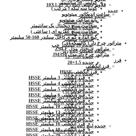
کولیس 50 سانتیمتر
قلاویز دستی دنده ریز 10X1.25
گونیا سه تیکه ( مرکب )
حدیده
ساعت اندیکاتور میتوتویو
حدیده میلیمتر
پایه ساعت میتوتویو
حدیده 5 میلیمتر
ضخامت سنج دیجیتال یک سانتیمتر
حدیده 6 میلیمتر
ضخامت سنج عقربه ای ( ساعتی )
حدیده 6 میلیمتر چپ
گیج اندازه گیری داخل سیلندر 160-50 میلیمتر
حدیده 1 میلیمتر
متراتور چرخ دار ( کالسکه ای )
حدیده 20 میلیمتر چپ
متراتور چرخدار مدل Z94-F
حدیده میلیمتر دنده ریز
متراتور چرخ دار مدل JM316
حدیده 1.25×12
فرز
حدیده 1.5×20
فرز انگشتی
حدیده اینچ
فرز انگشتی HSSE
حدیده 1/2 NPT
فرز انگشتی 3 میلیمتر HSSE
حدیده NPT 1
فرز انگشتی 4 میلیمتر HSSE
حدیده 1/16 NPT
فرز انگشتی 5 میلیمتر HSSE
حدیده لوله ( G )
فرز انگشتی 6 میلیمتر HSSE
حدیده لوله 3/8 دور کوچک
فرز انگشتی 8 میلیمتر HSSE
حدیده 3/8 چپ BSW
فرز انگشتی 10 میلیمتر HSSE
حدیده 14X19.8
فرز انگشتی 12 میلیمتر HSSE
حدیده 21 PG ( لوله برق )
فرز انگشتی 14 میلیمتر HSSE
حدیده لوله کونیک 1/2-1 BSPT
فرز انگشتی 16 میلیمتر HSSE
حدیده اینچ دنده ریز
فرز انگشتی 18 میلیمتر HSSE
حدیده UNEF 20×7/8
فرز انگشتی 20 میلیمتر HSSE