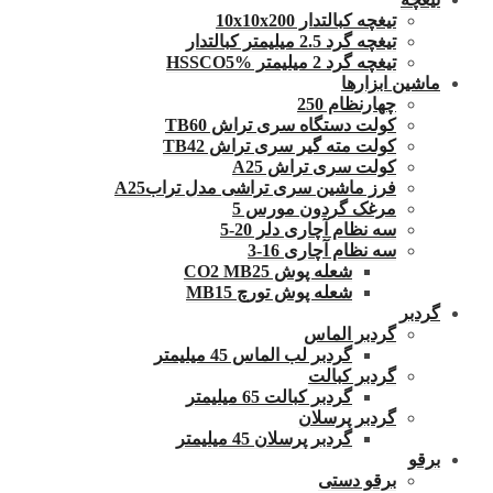
تیغچه کبالتدار 10x10x200
تیغچه گرد 2.5 میلیمتر کبالتدار
تیغچه گرد 2 میلیمتر HSSCO5%
ماشین ابزارها
چهارنظام 250
کولت دستگاه سری تراش TB60
کولت مته گیر سری تراش TB42
کولت سری تراش A25
فرز ماشین سری تراشی مدل ترابA25
مرغک گردون مورس 5
سه نظام آچاری دلر 20-5
سه نظام آچاری 16-3
شعله پوش CO2 MB25
شعله پوش تورچ MB15
گردبر
گردبر الماس
گردبر لب الماس 45 میلیمتر
گردبر کبالت
گردبر کبالت 65 میلیمتر
گردبر پرسلان
گردبر پرسلان 45 میلیمتر
برقو
برقو دستی