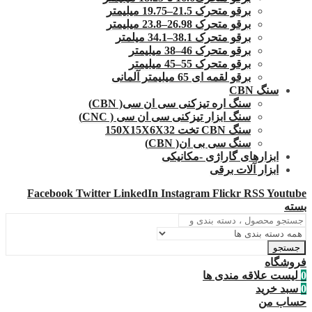
برقو متحرک 21.5–19.75 میلیمتر
برقو متحرک 26.98–23.8 میلیمتر
برقو متحرک 38.1–34.1 میلمتر
برقو متحرک 46–38 میلیمتر
برقو متحرک 55–45 میلیمتر
برقو لقمه ای 65 میلیمتر آلمانی
سنگ CBN
سنگ اره تیزکنی سی ان سی( CBN)
سنگ ابزار تیزکنی سی ان سی ( CNC)
سنگ CBN تخت 150X15X6X32
سنگ سی بی ان( CBN)
ابزارهای گاراژی -مکانیکی
ابزار آلات برقی
Facebook
Twitter
LinkedIn
Instagram
Flickr
RSS
Youtube
بسته
جستجو
فروشگاه
0
لیست علاقه مندی ها
0
سبد خرید
حساب من