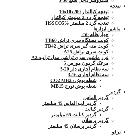
میکرومتر داخل سنج 30-5
تیغچه
تیغچه کبالتدار 10x10x200
تیغچه گرد 2.5 میلیمتر کبالتدار
تیغچه گرد 2 میلیمتر HSSCO5%
ماشین ابزارها
چهارنظام 250
کولت دستگاه سری تراش TB60
کولت مته گیر سری تراش TB42
کولت سری تراش A25
فرز ماشین سری تراشی مدل ترابA25
مرغک گردون مورس 5
سه نظام آچاری دلر 20-5
سه نظام آچاری 16-3
شعله پوش CO2 MB25
شعله پوش تورچ MB15
گردبر
گردبر الماس
گردبر لب الماس 45 میلیمتر
گردبر کبالت
گردبر کبالت 65 میلیمتر
گردبر پرسلان
گردبر پرسلان 45 میلیمتر
برقو