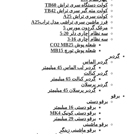
کولت دستگاه سری تراش TB60
کولت مته گیر سری تراش TB42
کولت سری تراش A25
فرز ماشین سری تراشی مدل ترابA25
مرغک گردون مورس 5
سه نظام آچاری دلر 20-5
سه نظام آچاری 16-3
شعله پوش CO2 MB25
شعله پوش تورچ MB15
گردبر
گردبر الماس
گردبر لب الماس 45 میلیمتر
گردبر کبالت
گردبر کبالت 65 میلیمتر
گردبر پرسلان
گردبر پرسلان 45 میلیمتر
برقو
برقو دستی
برقو دستی 16 میلیمتر
برقو دستی کونیک MK4
برقو دستی 29 میلیمتر
برقو ماشینی
برقو ماشینی زینگر