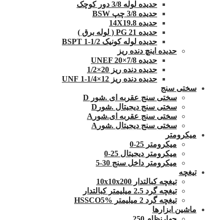
حدیده لوله 3/8 دور کوچک
حدیده 3/8 چپ BSW
حدیده 14X19.8
حدیده 21 PG ( لوله برق )
حدیده لوله کونیک 1/2-1 BSPT
حدیده اینچ دنده ریز
حدیده UNEF 20×7/8
حدیده دنده ریز 20×1/2
حدیده دنده ریز 12×1/4-1 UNF
سختی سنج
سختی سنج عقربه ای .شور D
سختی سنج دیجیتال .شورD
سختی سنج عقربه ای.شورA
سختی سنج دیجیتال .شورA
میکرومتر
میکرومتر 25-0
میکرومتر دیجیتال 25-0
میکرومتر داخل سنج 30-5
تیغچه
تیغچه کبالتدار 10x10x200
تیغچه گرد 2.5 میلیمتر کبالتدار
تیغچه گرد 2 میلیمتر HSSCO5%
ماشین ابزارها
چهارنظام 250