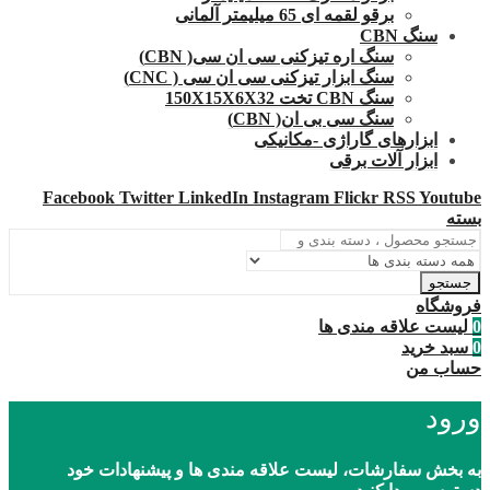
برقو لقمه ای 65 میلیمتر آلمانی
سنگ CBN
سنگ اره تیزکنی سی ان سی( CBN)
سنگ ابزار تیزکنی سی ان سی ( CNC)
سنگ CBN تخت 150X15X6X32
سنگ سی بی ان( CBN)
ابزارهای گاراژی -مکانیکی
ابزار آلات برقی
Facebook
Twitter
LinkedIn
Instagram
Flickr
RSS
Youtube
بسته
جستجو
فروشگاه
0
لیست علاقه مندی ها
0
سبد خرید
حساب من
ورود
به بخش سفارشات، لیست علاقه مندی ها و پیشنهادات خود