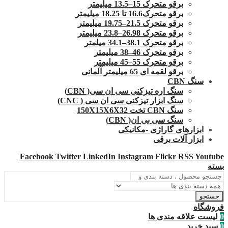
برقو متحرک 15–13.5 میلیمتر
برقو متحرک16.6 تا 18.25 میلیمتر
برقو متحرک 21.5–19.75 میلیمتر
برقو متحرک 26.98–23.8 میلیمتر
برقو متحرک 38.1–34.1 میلمتر
برقو متحرک 46–38 میلیمتر
برقو متحرک 55–45 میلیمتر
برقو لقمه ای 65 میلیمتر آلمانی
سنگ CBN
سنگ اره تیزکنی سی ان سی( CBN)
سنگ ابزار تیزکنی سی ان سی ( CNC)
سنگ CBN تخت 150X15X6X32
سنگ سی بی ان( CBN)
ابزارهای گاراژی -مکانیکی
ابزار آلات برقی
Facebook
Twitter
LinkedIn
Instagram
Flickr
RSS
Youtube
بسته
جستجو
فروشگاه
0
لیست علاقه مندی ها
0
سبد خرید