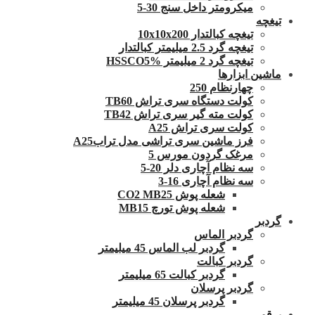
میکرومتر داخل سنج 30-5
تیغچه
تیغچه کبالتدار 10x10x200
تیغچه گرد 2.5 میلیمتر کبالتدار
تیغچه گرد 2 میلیمتر HSSCO5%
ماشین ابزارها
چهارنظام 250
کولت دستگاه سری تراش TB60
کولت مته گیر سری تراش TB42
کولت سری تراش A25
فرز ماشین سری تراشی مدل ترابA25
مرغک گردون مورس 5
سه نظام آچاری دلر 20-5
سه نظام آچاری 16-3
شعله پوش CO2 MB25
شعله پوش تورچ MB15
گردبر
گردبر الماس
گردبر لب الماس 45 میلیمتر
گردبر کبالت
گردبر کبالت 65 میلیمتر
گردبر پرسلان
گردبر پرسلان 45 میلیمتر
برقو