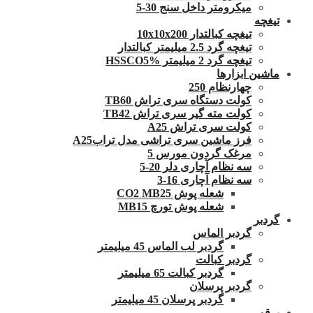
میکرومتر داخل سنج 30-5
تیغچه
تیغچه کبالتدار 10x10x200
تیغچه گرد 2.5 میلیمتر کبالتدار
تیغچه گرد 2 میلیمتر HSSCO5%
ماشین ابزارها
چهارنظام 250
کولت دستگاه سری تراش TB60
کولت مته گیر سری تراش TB42
کولت سری تراش A25
فرز ماشین سری تراشی مدل ترابA25
مرغک گردون مورس 5
سه نظام آچاری دلر 20-5
سه نظام آچاری 16-3
شعله پوش CO2 MB25
شعله پوش تورچ MB15
گردبر
گردبر الماس
گردبر لب الماس 45 میلیمتر
گردبر کبالت
گردبر کبالت 65 میلیمتر
گردبر پرسلان
گردبر پرسلان 45 میلیمتر
برقو