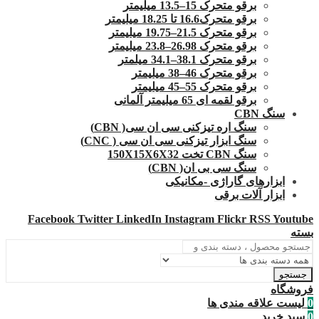
برقو متحرک 15–13.5 میلیمتر
برقو متحرک16.6 تا 18.25 میلیمتر
برقو متحرک 21.5–19.75 میلیمتر
برقو متحرک 26.98–23.8 میلیمتر
برقو متحرک 38.1–34.1 میلمتر
برقو متحرک 46–38 میلیمتر
برقو متحرک 55–45 میلیمتر
برقو لقمه ای 65 میلیمتر آلمانی
سنگ CBN
سنگ اره تیزکنی سی ان سی( CBN)
سنگ ابزار تیزکنی سی ان سی ( CNC)
سنگ CBN تخت 150X15X6X32
سنگ سی بی ان( CBN)
ابزارهای گاراژی -مکانیکی
ابزار آلات برقی
Facebook
Twitter
LinkedIn
Instagram
Flickr
RSS
Youtube
بسته
جستجو
فروشگاه
0
لیست علاقه مندی ها
0
سبد خرید