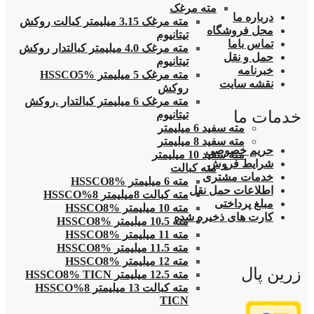
مته مرغک
درباره ما
مته مرغک 3.15 میلیمتر کبالت روکش
محل فروشگاه
تیتانیوم
تماس باما
مته مرغک 4.0 میلیمتر کبالتدار روکش
حمل و نقل
تیتانیوم
خبرنامه
مته مرغک 5 میلیمتر HSSCO5%
نقشه سایت
روکش
مته مرغک 6 میلیمتر کبالتدار .روکش
خدمات ما
تیتانیوم
مته سفید 6 میلیمتر
مته سفید 8 میلیمتر
حریم خصوصی
مته سفید 10 میلیمتر
شرایط فروش
مته کبالت
خدمات مشتری
مته 6 میلیمتر HSSCO8%
اطلاعات حمل نقل
مته کبالت 8میلیمتر 8%HSSCO
مبلغ پرداختی
مته 10 میلیمتر HSSCO8%
کارت های ذخیره شده
مته 10.5 میلیمتر HSSCO8%
مته 11 میلیمتر HSSCO8%
مته 11.5 میلیمتر HSSCO8%
مته 12 میلیمتر HSSCO8%
زرین پال
مته 12.5 میلیمتر HSSCO8% TICN
مته کبالت 13 میلیمتر 8%HSSCO
TICN