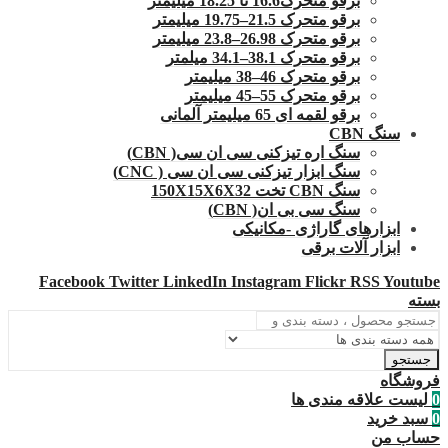
برقو متحرک16.6 تا 18.25 میلیمتر
برقو متحرک 21.5–19.75 میلیمتر
برقو متحرک 26.98–23.8 میلیمتر
برقو متحرک 38.1–34.1 میلمتر
برقو متحرک 46–38 میلیمتر
برقو متحرک 55–45 میلیمتر
برقو لقمه ای 65 میلیمتر آلمانی
سنگ CBN
سنگ اره تیزکنی سی ان سی( CBN)
سنگ ابزار تیزکنی سی ان سی ( CNC)
سنگ CBN تخت 150X15X6X32
سنگ سی بی ان( CBN)
ابزارهای گاراژی -مکانیکی
ابزار آلات برقی
Facebook
Twitter
LinkedIn
Instagram
Flickr
RSS
Youtube
بسته
جستجو
فروشگاه
0
لیست علاقه مندی ها
0
سبد خرید
حساب من