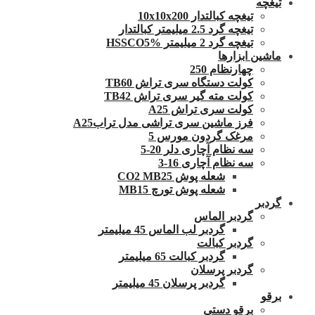
تیغچه
تیغچه کبالتدار 10x10x200
تیغچه گرد 2.5 میلیمتر کبالتدار
تیغچه گرد 2 میلیمتر HSSCO5%
ماشین ابزارها
چهارنظام 250
کولت دستگاه سری تراش TB60
کولت مته گیر سری تراش TB42
کولت سری تراش A25
فرز ماشین سری تراشی مدل ترابA25
مرغک گردون مورس 5
سه نظام آچاری دلر 20-5
سه نظام آچاری 16-3
شعله پوش CO2 MB25
شعله پوش تورچ MB15
گردبر
گردبر الماس
گردبر لب الماس 45 میلیمتر
گردبر کبالت
گردبر کبالت 65 میلیمتر
گردبر پرسلان
گردبر پرسلان 45 میلیمتر
برقو
برقو دستی