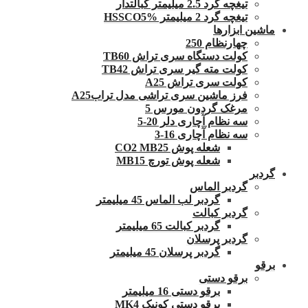
تیغچه گرد 2.5 میلیمتر کبالتدار
تیغچه گرد 2 میلیمتر HSSCO5%
ماشین ابزارها
چهارنظام 250
کولت دستگاه سری تراش TB60
کولت مته گیر سری تراش TB42
کولت سری تراش A25
فرز ماشین سری تراشی مدل ترابA25
مرغک گردون مورس 5
سه نظام آچاری دلر 20-5
سه نظام آچاری 16-3
شعله پوش CO2 MB25
شعله پوش تورچ MB15
گردبر
گردبر الماس
گردبر لب الماس 45 میلیمتر
گردبر کبالت
گردبر کبالت 65 میلیمتر
گردبر پرسلان
گردبر پرسلان 45 میلیمتر
برقو
برقو دستی
برقو دستی 16 میلیمتر
برقو دستی کونیک MK4