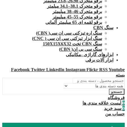
برقو متحرک 26.98–23.8 میلیمتر
برقو متحرک 38.1–34.1 میلمتر
برقو متحرک 46–38 میلیمتر
برقو متحرک 55–45 میلیمتر
برقو لقمه ای 65 میلیمتر آلمانی
سنگ CBN
سنگ اره تیزکنی سی ان سی( CBN)
سنگ ابزار تیزکنی سی ان سی ( CNC)
سنگ CBN تخت 150X15X6X32
سنگ سی بی ان( CBN)
ابزارهای گاراژی -مکانیکی
ابزار آلات برقی
Facebook
Twitter
LinkedIn
Instagram
Flickr
RSS
Youtube
بسته
جستجو
فروشگاه
0
لیست علاقه مندی ها
0
سبد خرید
حساب من