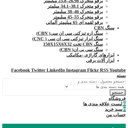
برقو متحرک 26.98–23.8 میلیمتر
برقو متحرک 38.1–34.1 میلمتر
برقو متحرک 46–38 میلیمتر
برقو متحرک 55–45 میلیمتر
برقو لقمه ای 65 میلیمتر آلمانی
سنگ CBN
سنگ اره تیزکنی سی ان سی( CBN)
سنگ ابزار تیزکنی سی ان سی ( CNC)
سنگ CBN تخت 150X15X6X32
سنگ سی بی ان( CBN)
ابزارهای گاراژی -مکانیکی
ابزار آلات برقی
Facebook
Twitter
LinkedIn
Instagram
Flickr
RSS
Youtube
بسته
جستجو
فروشگاه
0
لیست علاقه مندی ها
0
سبد خرید
حساب من