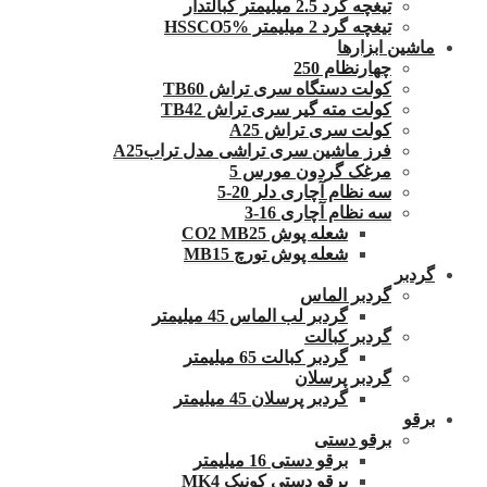
تیغچه گرد 2.5 میلیمتر کبالتدار
تیغچه گرد 2 میلیمتر HSSCO5%
ماشین ابزارها
چهارنظام 250
کولت دستگاه سری تراش TB60
کولت مته گیر سری تراش TB42
کولت سری تراش A25
فرز ماشین سری تراشی مدل ترابA25
مرغک گردون مورس 5
سه نظام آچاری دلر 20-5
سه نظام آچاری 16-3
شعله پوش CO2 MB25
شعله پوش تورچ MB15
گردبر
گردبر الماس
گردبر لب الماس 45 میلیمتر
گردبر کبالت
گردبر کبالت 65 میلیمتر
گردبر پرسلان
گردبر پرسلان 45 میلیمتر
برقو
برقو دستی
برقو دستی 16 میلیمتر
برقو دستی کونیک MK4