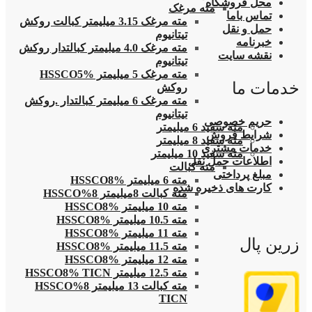
محل فروشگاه
مته مرغک
تماس باما
مته مرغک 3.15 میلیمتر کبالت روکش
حمل و نقل
تیتانیوم
خبرنامه
مته مرغک 4.0 میلیمتر کبالتدار روکش
نقشه سایت
تیتانیوم
مته مرغک 5 میلیمتر HSSCO5%
خدمات ما
روکش
مته مرغک 6 میلیمتر کبالتدار .روکش
تیتانیوم
حریم خصوصی
مته سفید 6 میلیمتر
شرایط فروش
مته سفید 8 میلیمتر
خدمات مشتری
مته سفید 10 میلیمتر
اطلاعات حمل نقل
مته کبالت
مبلغ پرداختی
مته 6 میلیمتر HSSCO8%
کارت های ذخیره شده
مته کبالت 8میلیمتر 8%HSSCO
مته 10 میلیمتر HSSCO8%
مته 10.5 میلیمتر HSSCO8%
مته 11 میلیمتر HSSCO8%
زرین پال
مته 11.5 میلیمتر HSSCO8%
مته 12 میلیمتر HSSCO8%
مته 12.5 میلیمتر HSSCO8% TICN
مته کبالت 13 میلیمتر 8%HSSCO
TICN