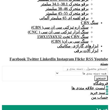
برقو متحرک 38.1–34.1 میلمتر
برقو متحرک 46–38 میلیمتر
برقو متحرک 55–45 میلیمتر
برقو لقمه ای 65 میلیمتر آلمانی
سنگ CBN
سنگ اره تیزکنی سی ان سی( CBN)
سنگ ابزار تیزکنی سی ان سی ( CNC)
سنگ CBN تخت 150X15X6X32
سنگ سی بی ان( CBN)
ابزارهای گاراژی -مکانیکی
ابزار آلات برقی
Facebook
Twitter
LinkedIn
Instagram
Flickr
RSS
Youtube
بسته
جستجو
فروشگاه
0
لیست علاقه مندی ها
0
سبد خرید
حساب من
ورود