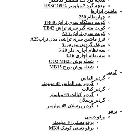
تیغچه گرد 2.5 میلیمتر کبالتدار
تیغچه گرد 2 میلیمتر HSSCO5%
ماشین ابزارها
چهارنظام 250
کولت دستگاه سری تراش TB60
کولت مته گیر سری تراش TB42
کولت سری تراش A25
فرز ماشین سری تراشی مدل ترابA25
مرغک گردون مورس 5
سه نظام آچاری دلر 20-5
سه نظام آچاری 16-3
شعله پوش CO2 MB25
شعله پوش تورچ MB15
گردبر
گردبر الماس
گردبر لب الماس 45 میلیمتر
گردبر کبالت
گردبر کبالت 65 میلیمتر
گردبر پرسلان
گردبر پرسلان 45 میلیمتر
برقو
برقو دستی
برقو دستی 16 میلیمتر
برقو دستی کونیک MK4