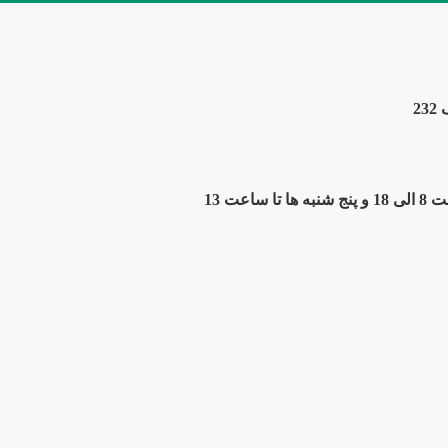
2
ت 13