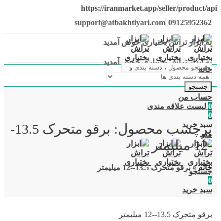
https://iranmarket.app/seller/product/api
support@atbakhtiyari.com
09125952362
به ابزار تراش بختیاری خوش آمدید
به ابزار تراش بختیاری خوش آمدید
خانه
جستجو
حساب من
0
لیست علاقه مندی
0
سبد خرید
برچسب محصول: برقو متحرک 13.5-
منو
-12 میلیمتر
خانه
»
برقو متحرک 13.5--12 میلیمتر
جستجو
0
سبد خرید
برقو متحرک 13.5--12 میلیمتر